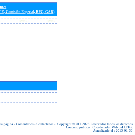
entes
(CE, Comisión Especial, RPC, GAR)
la página
-
Comentarios
-
Contáctenos
-
Copyright © UIT 2026
Reservados todos los derechos
Contacto público :
Coordenador Web del UIT-R
Actualizado el : 2013-01-30