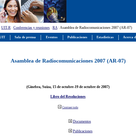
:
UIT-R
:
Conferencias y reuniones
:
RA
: Asamblea de Radiocomunicaciones 2007 (AR-07)
 UIT
Sala de prensa
Eventos
Publicaciones
Estadísticas
Acerca d
Asamblea de Radiocomunicaciones 2007 (AR-07)
(Ginebra, Suiza, 15 de octubre-19 de octubre de 2007)
Libro del Resoluciones
Contraer todo
Documentos
Publicaciones