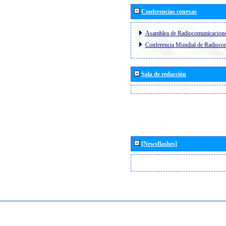
Conferencias conexas
Asamblea de Radiocomunicacion
Conferencia Mundial de Radioc
Sala de redacción
[Newsflashes]