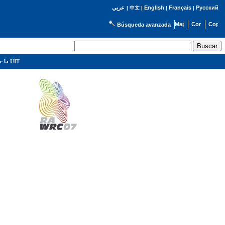
English
Français
Русский
عربي
|
中文
|
|
|
Búsqueda avanzada
e la UIT