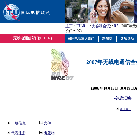
主页
:
ITU-R
； :
大会和会议
; :
RA
: 2007
会(RA-07)
无线电通信部门(ITU-R)
国际电联三大部门
新闻室
各项活动
2007年无线电通信全会(
(2007年10月15日-10月19日
«决议汇编»
全部展开
一般信息
文件
代表注册
出版物