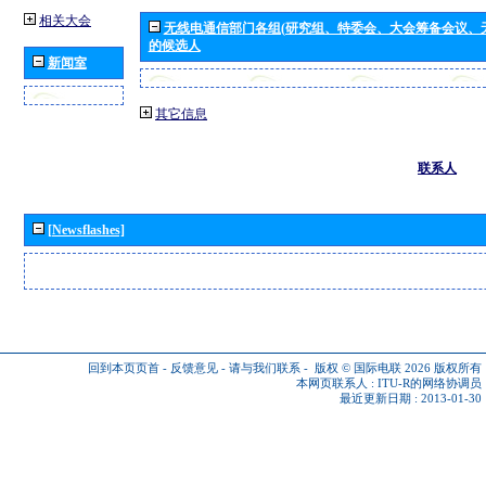
相关大会
无线电通信部门各组(研究组、特委会、大会筹备会议、
的候选人
新闻室
其它信息
联系人
[Newsflashes]
回到本页页首
-
反馈意见
-
请与我们联系
-
版权 © 国际电联 2026
版权所有
本网页联系人 :
ITU-R的网络协调员
最近更新日期 : 2013-01-30