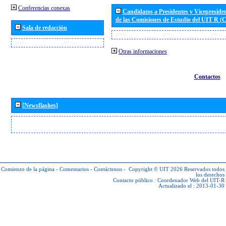
Conferencias conexas
Candidatos a Presidentes y Vicepreside
de las Comisiones de Estudio del UIT R 
Sala de redacción
Otras informaciones
Contactos
[Newsflashes]
Comienzo de la página
-
Comentarios
-
Contáctenos
-
Copyright © UIT 2026
Reservados todos
los derechos
Contacto público :
Coordenador Web del UIT-R
Actualizado el : 2013-01-30