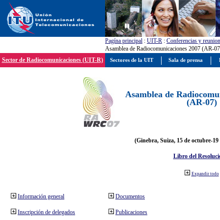
Pagína principal
:
UIT-R
:
Conferencias y reunio
Asamblea de Radiocomunicaciones 2007 (AR-07
Sector de Radiocomunicaciones (UIT-R)
Sectores de la UIT
Sala de prensa
Asamblea de Radiocomun
(AR-07)
(Ginebra, Suiza, 15 de octubre-19
Libro del Resoluci
Expandir todo
Información general
Documentos
Inscripción de delegados
Publicaciones