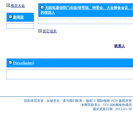
相关大会
无线电通信部门各组(研究组、特委会、大会筹备会议、
的候选人
新闻室
其它信息
联系人
[Newsflashes]
回到本页页首
-
反馈意见
-
请与我们联系
-
版权 © 国际电联 2026
版权所有
本网页联系人 :
ITU-R的网络协调员
最近更新日期 : 2013-01-30