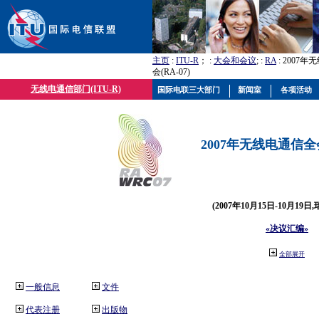
主页
:
ITU-R
； :
大会和会议
; :
RA
: 2007
会(RA-07)
无线电通信部门(ITU-R)
国际电联三大部门
新闻室
各项活动
2007年无线电通信全会(
(2007年10月15日-10月19日
«决议汇编»
全部展开
一般信息
文件
代表注册
出版物