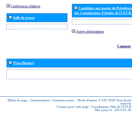
Conférences relatives
Candidats aux postes de Présidents 
des Commissions d'études de l'UIT-R
Salle de presse
Autres informations
Contacts
[Newsflashes]
Début de page
-
Commentaires
-
Contactez-nous
-
Droits d'auteur © UIT 2026
Tous droits
réservés
Contact pour cette page :
Coordinateur Web de l'UIT-R
Mis à jour le : 2013-01-30