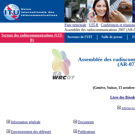
Page principale
:
UIT-R
:
Conférences et réunion
Assemblée des radiocommunications 2007 (AR-
Secteur des radiocommunications (UIT-
Secteurs de l'UIT
Salle de presse
E
R)
Assemblée des radiocom
(AR-07
(Genève, Suisse, 15 octobre
Livre des Résol
Afficher to
Information générale
Documents
Enregistrement des délégués
Publications