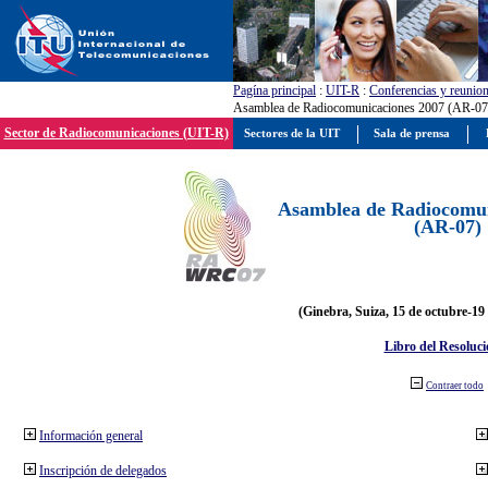
Pagína principal
:
UIT-R
:
Conferencias y reunio
Asamblea de Radiocomunicaciones 2007 (AR-07
Sector de Radiocomunicaciones (UIT-R)
Sectores de la UIT
Sala de prensa
Asamblea de Radiocomun
(AR-07)
(Ginebra, Suiza, 15 de octubre-19
Libro del Resoluci
Contraer todo
Información general
Inscripción de delegados