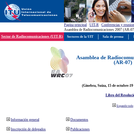
Pagína principal
:
UIT-R
:
Conferencias y reunio
Asamblea de Radiocomunicaciones 2007 (AR-07
Sector de Radiocomunicaciones (UIT-R)
Sectores de la UIT
Sala de prensa
Asamblea de Radiocomun
(AR-07)
(Ginebra, Suiza, 15 de octubre-19
Libro del Resoluci
Expandir todo
Información general
Documentos
Inscripción de delegados
Publicaciones