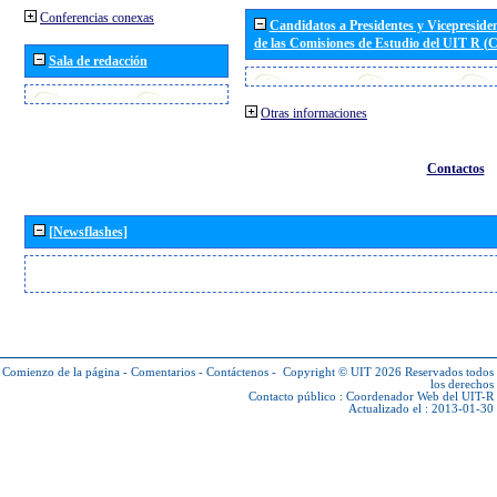
Conferencias conexas
Candidatos a Presidentes y Vicepreside
de las Comisiones de Estudio del UIT R 
Sala de redacción
Otras informaciones
Contactos
[Newsflashes]
Comienzo de la página
-
Comentarios
-
Contáctenos
-
Copyright © UIT 2026
Reservados todos
los derechos
Contacto público :
Coordenador Web del UIT-R
Actualizado el : 2013-01-30