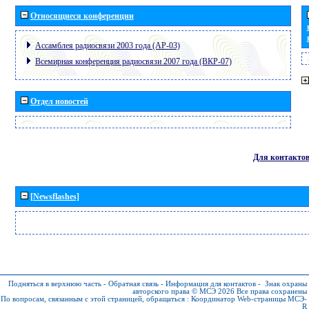
Относящиеся конференции
Ассамблея радиосвязи 2003 года (АР-03)
Всемирная конференция радиосвязи 2007 года (ВКР-07)
Отдел новостей
Для контакто
[Newsflashes]
Подняться в верхнюю часть
-
Обратная связь
-
Информация для контактов
-
Знак охраны
авторского права © МСЭ 2026
Все права сохранены
По вопросам, связанным с этой страницей, обращаться :
Координатор Web-страницы МСЭ-
R