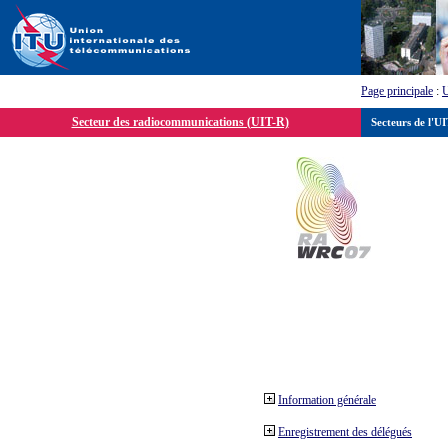
Page principale
:
Secteur des radiocommunications (UIT-R)
Secteurs de l'U
Information générale
Enregistrement des délégués