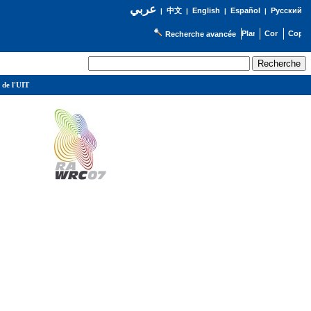
عربي
English
Español
Русский
|
中文
|
|
|
Recherche avancée
 de l'UIT