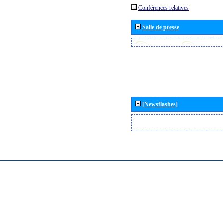
Conférences relatives
Salle de presse
[Newsflashes]