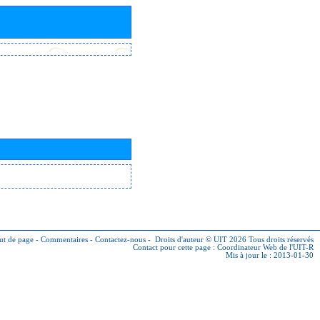
ut de page
-
Commentaires
-
Contactez-nous
-
Droits d'auteur © UIT 2026
Tous droits réservés
Contact pour cette page :
Coordinateur Web de l'UIT-R
Mis à jour le : 2013-01-30