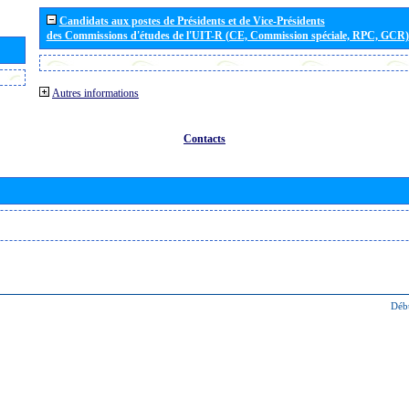
Candidats aux postes de Présidents et de Vice-Présidents
des Commissions d'études de l'UIT-R (CE, Commission spéciale, RPC, GCR)
Autres informations
Contacts
Déb