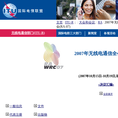
主页
:
ITU-R
； :
大会和会议
; :
RA
: 2007
会(RA-07)
无线电通信部门(ITU-R)
国际电联三大部门
新闻室
各项活动
2007年无线电通信全会(
(2007年10月15日-10月19日
«决议汇编»
全部展开
一般信息
文件
代表注册
出版物