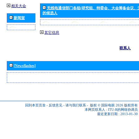
相关大会
无线电通信部门各组(研究组、特委会、大会筹备会议、
的候选人
新闻室
其它信息
联系人
[Newsflashes]
回到本页页首
-
反馈意见
-
请与我们联系
-
版权 © 国际电联 2026
版权所有
本网页联系人 :
ITU-R的网络协调员
最近更新日期 : 2013-01-30