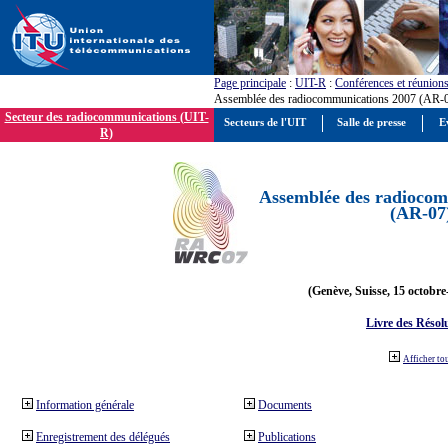
Page principale
:
UIT-R
:
Conférences et réunion
Assemblée des radiocommunications 2007 (AR-
Secteur des radiocommunications (UIT-
Secteurs de l'UIT
Salle de presse
E
R)
Assemblée des radiocom
(AR-07
(Genève, Suisse, 15 octobre
Livre des Résol
Afficher to
Information générale
Documents
Enregistrement des délégués
Publications