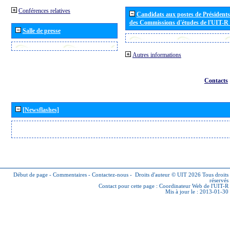
Conférences relatives
Candidats aux postes de Présidents 
des Commissions d'études de l'UIT-R
Salle de presse
Autres informations
Contacts
[Newsflashes]
Début de page
-
Commentaires
-
Contactez-nous
-
Droits d'auteur © UIT 2026
Tous droits
réservés
Contact pour cette page :
Coordinateur Web de l'UIT-R
Mis à jour le : 2013-01-30