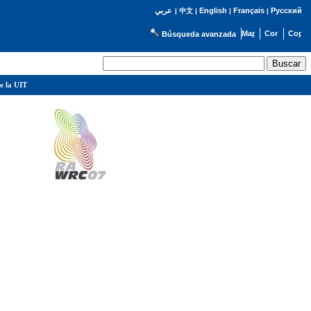
English
Français
Русский
عربي
|
中文
|
|
|
Búsqueda avanzada
e la UIT