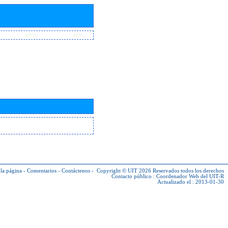
la página
-
Comentarios
-
Contáctenos
-
Copyright © UIT 2026
Reservados todos los derechos
Contacto público :
Coordenador Web del UIT-R
Actualizado el : 2013-01-30