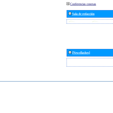
Conferencias conexas
Sala de redacción
[Newsflashes]