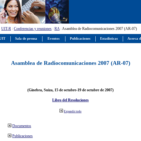
:
UIT-R
:
Conferencias y reuniones
:
RA
: Asamblea de Radiocomunicaciones 2007 (AR-07)
 UIT
Sala de prensa
Eventos
Publicaciones
Estadísticas
Acerca d
Asamblea de Radiocomunicaciones 2007 (AR-07)
(Ginebra, Suiza, 15 de octubre-19 de octubre de 2007)
Libro del Resoluciones
Expandir todo
Documentos
Publicaciones