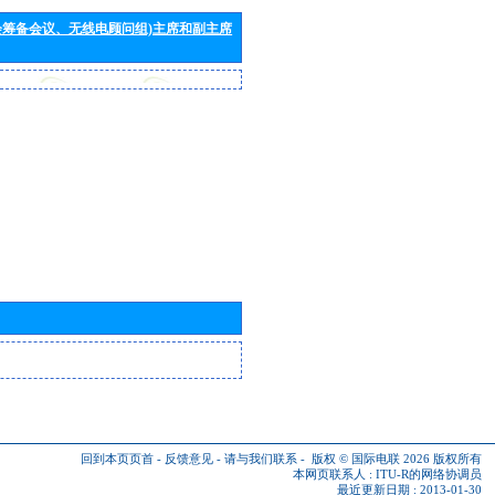
会筹备会议、无线电顾问组)主席和副主席
回到本页页首
-
反馈意见
-
请与我们联系
-
版权 © 国际电联 2026
版权所有
本网页联系人 :
ITU-R的网络协调员
最近更新日期 : 2013-01-30