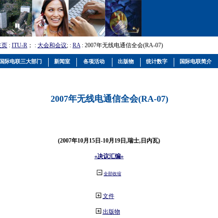
主页
:
ITU-R
； :
大会和会议
; :
RA
: 2007年无线电通信全会(RA-07)
国际电联三大部门
新闻室
各项活动
出版物
统计数字
国际电联简介
2007年无线电通信全会(RA-07)
(2007年10月15日-10月19日,瑞士,日内瓦)
«决议汇编»
全部收缩
文件
出版物