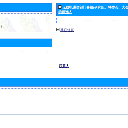
无线电通信部门各组(研究组、特委会、大
的候选人
)
其它信息
联系人