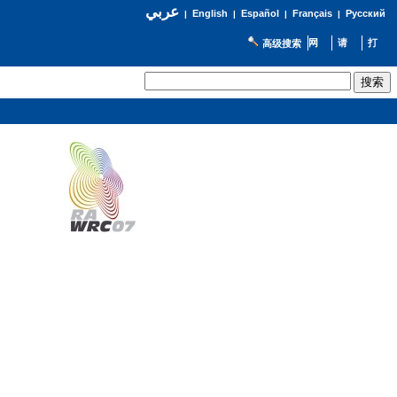
عربي
English
Español
Français
Русский
|
|
|
|
高级搜索