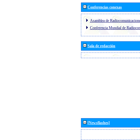
Conferencias conexas
Asamblea de Radiocomunicacion
Conferencia Mundial de Radioc
Sala de redacción
[Newsflashes]