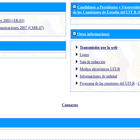
Candidatos a Presidentes y Vicepresid
de las Comisiones de Estudio del UIT R 
es 2003 (AR-03)
omunicaciones 2007 (CMR-07)
Otras informaciones
Transmisión por la web
Logos
Sala de redacción
Medios electrónicos UIT-R
Informaciones de utilidad
Programa de las reuniones del UIT-R
-
C
Contactos