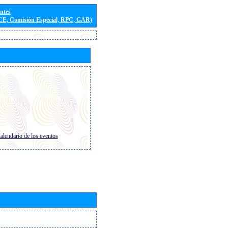
entes
(CE, Comisión Especial, RPC, GAR)
alendario de los eventos