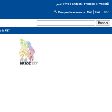
English
Français
Русский
عربي
|
中文
|
|
|
Búsqueda avanzada
e la UIT