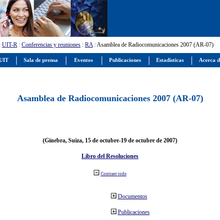
:
UIT-R
:
Conferencias y reuniones
:
RA
: Asamblea de Radiocomunicaciones 2007 (AR-07)
 UIT
Sala de prensa
Eventos
Publicaciones
Estadísticas
Acerca d
Asamblea de Radiocomunicaciones 2007 (AR-07)
(Ginebra, Suiza, 15 de octubre-19 de octubre de 2007)
Libro del Resoluciones
Contraer todo
Documentos
Publicaciones