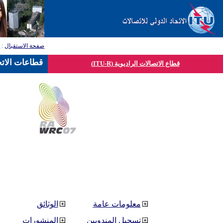
صفحة الاستقبال
:
ق
قطاعات الاتح
قطاع الاتصالات الراديوية (ITU-R)
معلومات عامة
الوثائق
تسجيل المندوبين
المنشورات