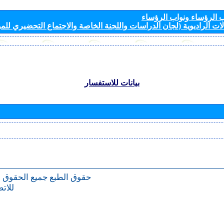
الرؤساء ونواب الرؤساء
ات الراديوية (لجان الدراسات واللجنة الخاصة والاجتماع التحضيري للمؤ
بيانات للاستفسار
حقوق الطبع
جميع الحقوق 
للات