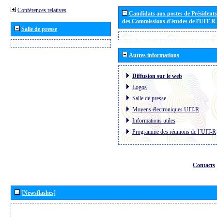
Conférences relatives
Candidats aux postes de Présidents 
des Commissions d'études de l'UIT-R
Salle de presse
Autres informations
Diffusion sur le web
Logos
Salle de presse
Moyens électroniques UIT-R
Informations utiles
Programme des réunions de l´UIT-R
Contacts
[Newsflashes]