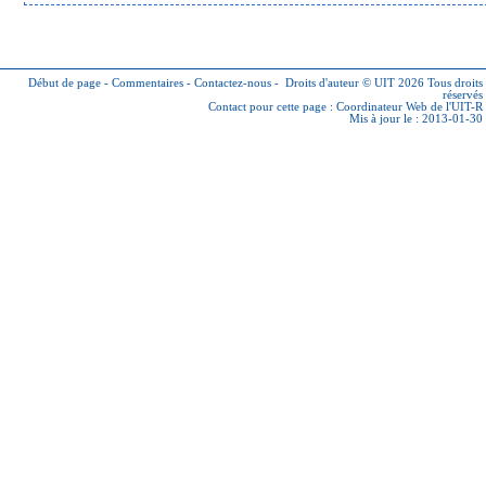
Début de page
-
Commentaires
-
Contactez-nous
-
Droits d'auteur © UIT 2026
Tous droits
réservés
Contact pour cette page :
Coordinateur Web de l'UIT-R
Mis à jour le : 2013-01-30