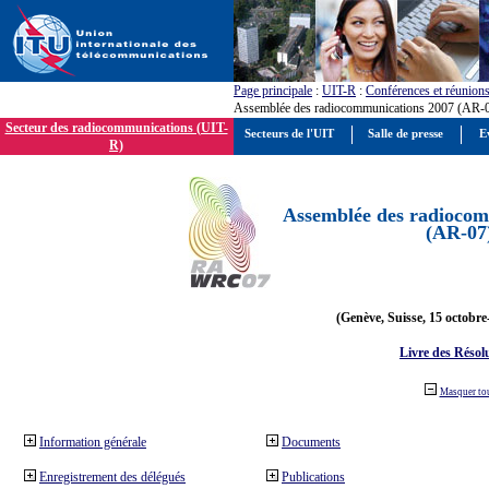
Page principale
:
UIT-R
:
Conférences et réunion
Assemblée des radiocommunications 2007 (AR-
Secteur des radiocommunications (UIT-
Secteurs de l'UIT
Salle de presse
E
R)
Assemblée des radiocom
(AR-07
(Genève, Suisse, 15 octobre
Livre des Résol
Masquer to
Information générale
Documents
Enregistrement des délégués
Publications