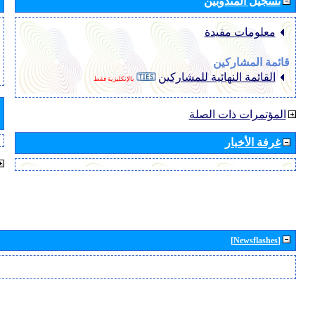
تسجيل المندوبين
معلومات مفيدة
قائمة المشاركين
القائمة النهائية للمشاركين
بالإنكليزية فقط
المؤتمرات ذات الصلة
غرفة الأخبار
[Newsflashes]