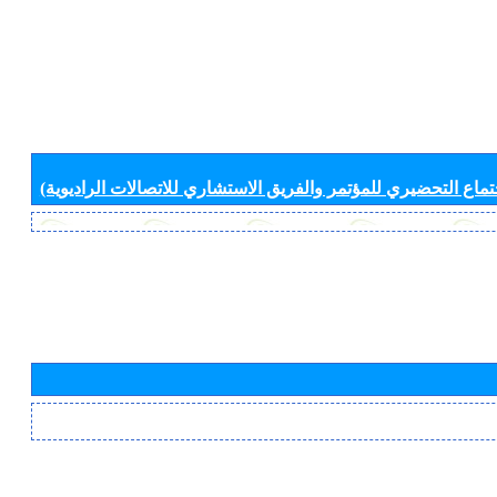
جتماع التحضيري للمؤتمر والفريق الاستشاري للاتصالات الراديوية)