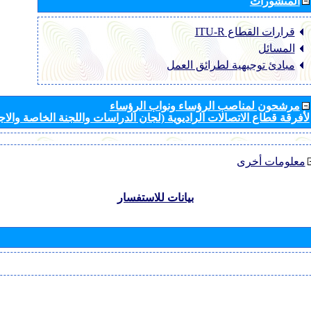
المنشورات
قرارات القطاع ‏ITU-R
المسائل
مبادئ توجيهية لطرائق العمل
مرشحون لمناصب الرؤساء ونواب الرؤساء
لأفرقة قطاع الاتصالات الراديوية (لجان الدراسات واللجنة الخاصة والا
معلومات أخرى
بيانات للاستفسار