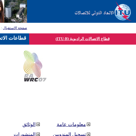
صفحة الاستقبال
:
ق
قطاعات الاتح
قطاع الاتصالات الراديوية (ITU-R)
معلومات عامة
الوثائق
تسجيل المندوبين
المنشورات