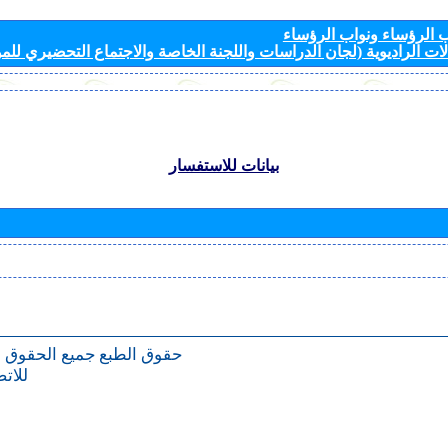
الرؤساء ونواب الرؤساء
ات الراديوية (لجان الدراسات واللجنة الخاصة والاجتماع التحضيري للمؤ
بيانات للاستفسار
حقوق الطبع
جميع الحقوق 
للات