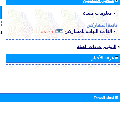
تسجيل المندوبين
معلومات مفيدة
قائمة المشاركين
القائمة النهائية للمشاركين
بالإنكليزية فقط
المؤتمرات ذات الصلة
غرفة الأخبار
[Newsflashes]