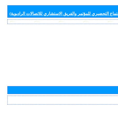
جتماع التحضيري للمؤتمر والفريق الاستشاري للاتصالات الراديوية)