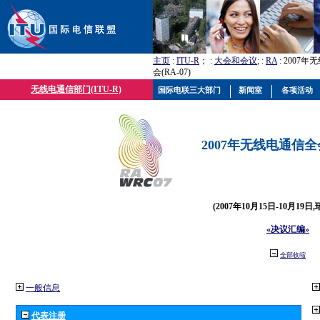
主页
:
ITU-R
； :
大会和会议
; :
RA
: 2007
会(RA-07)
无线电通信部门(ITU-R)
国际电联三大部门
新闻室
各项活动
2007年无线电通信全会(
(2007年10月15日-10月19日
«决议汇编»
全部收缩
一般信息
代表注册