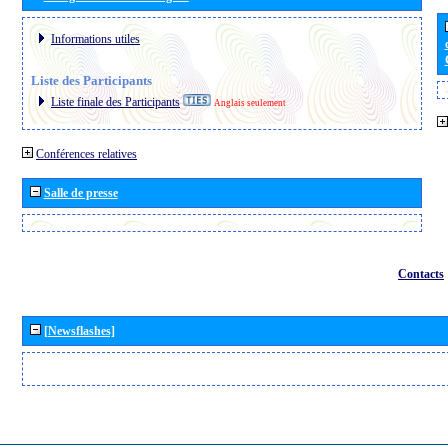
Informations utiles
Liste des Participants
Liste finale des Participants
Anglais seulement
Conférences relatives
Salle de presse
Contacts
[Newsflashes]