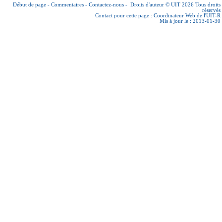
Début de page
-
Commentaires
-
Contactez-nous
-
Droits d'auteur © UIT 2026
Tous droits
réservés
Contact pour cette page :
Coordinateur Web de l'UIT-R
Mis à jour le : 2013-01-30