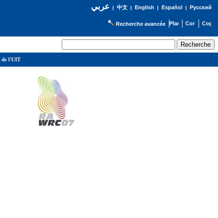
عربي
English
Español
Русский
|
中文
|
|
|
Recherche avancée
 de l'UIT