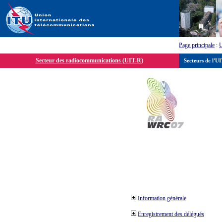
Page principale
:
Secteur des radiocommunications (UIT-R)
Secteurs de l'U
Information générale
Enregistrement des délégués