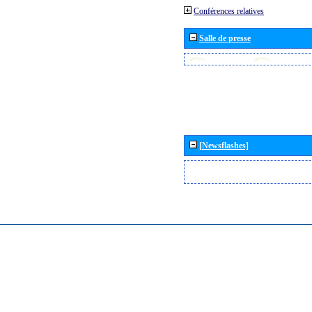
Conférences relatives
Salle de presse
[Newsflashes]