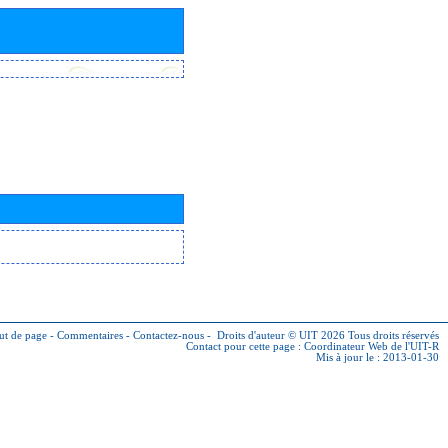
ut de page
-
Commentaires
-
Contactez-nous
-
Droits d'auteur © UIT 2026
Tous droits réservés
Contact pour cette page :
Coordinateur Web de l'UIT-R
Mis à jour le : 2013-01-30