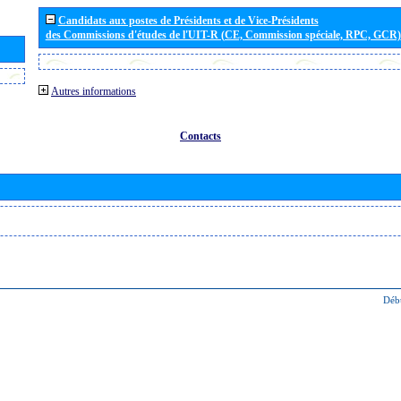
Candidats aux postes de Présidents et de Vice-Présidents
des Commissions d'études de l'UIT-R (CE, Commission spéciale, RPC, GCR)
Autres informations
Contacts
Déb