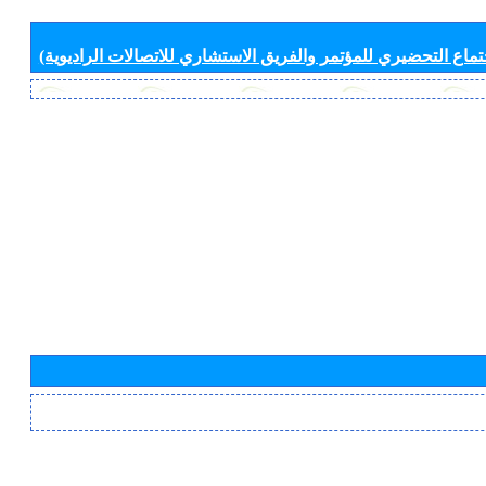
جتماع التحضيري للمؤتمر والفريق الاستشاري للاتصالات الراديوية)