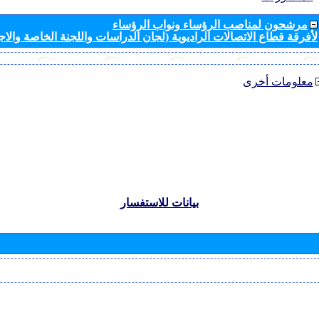
مرشحون لمناصب الرؤساء ونواب الرؤساء
لأفرقة قطاع الاتصالات الراديوية (لجان الدراسات واللجنة الخاصة والا
معلومات أخرى
بيانات للاستفسار