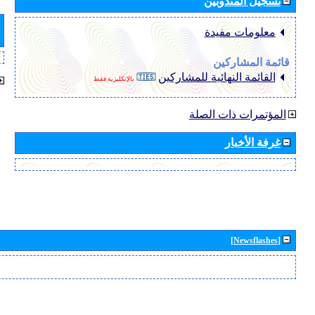
تسجيل المندوبين
معلومات مفيدة
قائمة المشاركين
القائمة النهائية للمشاركين
بالإنكليزية فقط
المؤتمرات ذات الصلة
غرفة الأخبار
[Newsflashes]