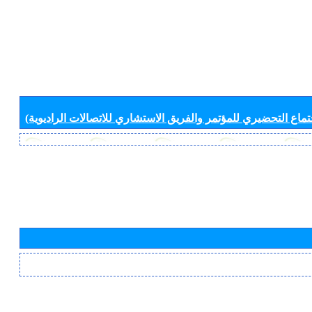
جتماع التحضيري للمؤتمر والفريق الاستشاري للاتصالات الراديوية)