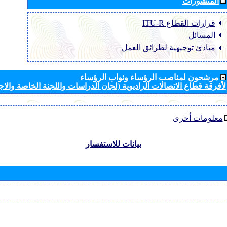
المنشورات
قرارات القطاع ‏ITU-R
المسائل
مبادئ توجيهية لطرائق العمل
مرشحون لمناصب الرؤساء ونواب الرؤساء
لأفرقة قطاع الاتصالات الراديوية (لجان الدراسات واللجنة الخاصة والا
معلومات أخرى
بيانات للاستفسار