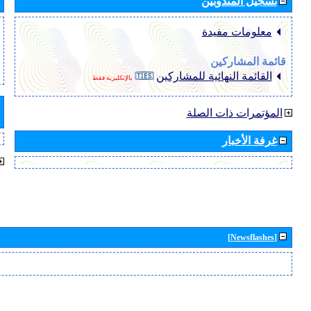
تسجيل المندوبين
معلومات مفيدة
قائمة المشاركين
القائمة النهائية للمشاركين
بالإنكليزية فقط
المؤتمرات ذات الصلة
غرفة الأخبار
[Newsflashes]