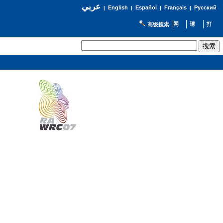
عربي
English
Español
Français
Русский
|
|
|
|
高级搜索