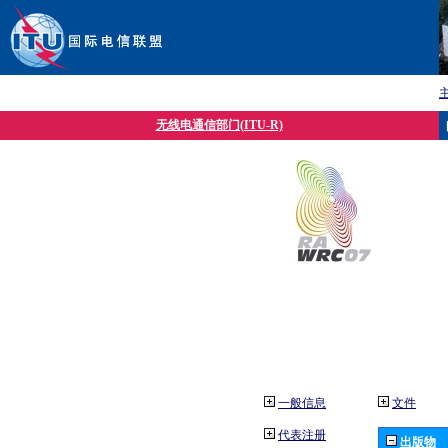
无线电通信部门(ITU-R)
一般信息
文件
代表注册
出版物