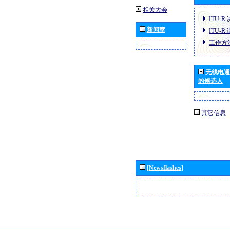
相关大会
ITU-R
新闻室
ITU-R
工作方
无线电通
的候选人
其它信息
[Newsflashes]