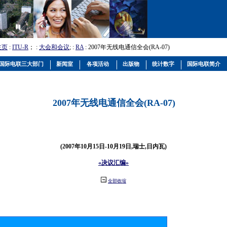
主页
:
ITU-R
； :
大会和会议
; :
RA
: 2007年无线电通信全会(RA-07)
国际电联三大部门
新闻室
各项活动
出版物
统计数字
国际电联简介
2007年无线电通信全会(RA-07)
(2007年10月15日-10月19日,瑞士,日内瓦)
«决议汇编»
全部收缩