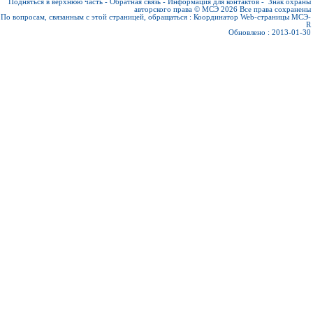
Подняться в верхнюю часть
-
Обратная связь
-
Информация для контактов
-
Знак охраны
авторского права © МСЭ 2026
Все права сохранены
По вопросам, связанным с этой страницей, обращаться :
Координатор Web-страницы МСЭ-
R
Обновлено : 2013-01-30