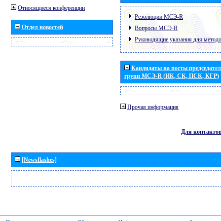
Относящиеся конференции
Резолюции МСЭ-R
Отдел новостей
Вопросы МСЭ-R
Руководящие указания для метод
Кандидаты на посты председател
групп МСЭ-R (ИК, СК, ПСК, КГР)
Прочая информация
Для контакто
[Newsflashes]