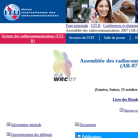
Page principale
:
UIT-R
:
Conférences et réunion
Assemblée des radiocommunications 2007 (AR-
Secteur des radiocommunications (UIT-
Secteurs de l'UIT
Salle de presse
E
R)
Assemblée des radiocom
(AR-07
(Genève, Suisse, 15 octobre
Livre des Résol
Masquer to
Information générale
Documents
Enregistrement des délégués
Publications