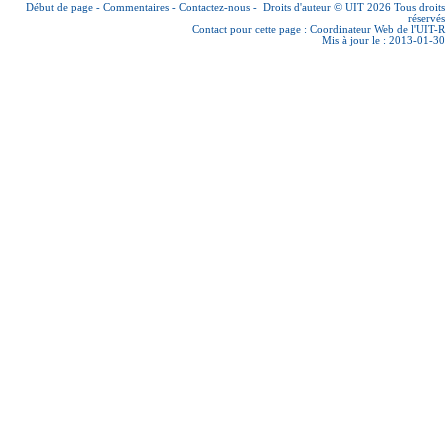
Début de page
-
Commentaires
-
Contactez-nous
-
Droits d'auteur © UIT 2026
Tous droits
réservés
Contact pour cette page :
Coordinateur Web de l'UIT-R
Mis à jour le : 2013-01-30