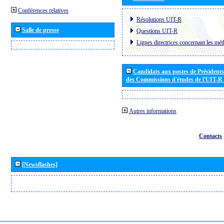
Conférences relatives
Résolutions UIT-R
Salle de presse
Questions UIT-R
Lignes directrices concernant les mét
Candidats aux postes de Présidents 
des Commissions d'études de l'UIT-R
Autres informations
Contacts
[Newsflashes]