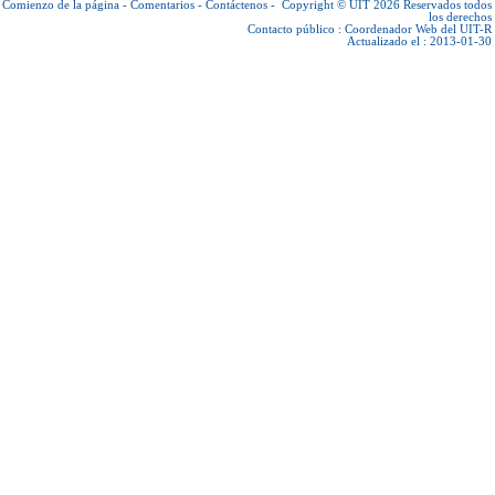
Comienzo de la página
-
Comentarios
-
Contáctenos
-
Copyright © UIT 2026
Reservados todos
los derechos
Contacto público :
Coordenador Web del UIT-R
Actualizado el : 2013-01-30