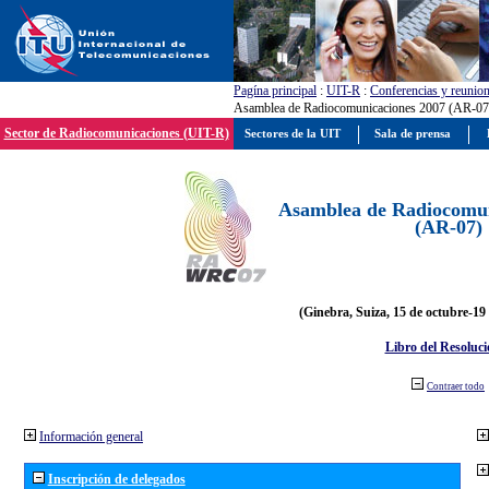
Pagína principal
:
UIT-R
:
Conferencias y reunio
Asamblea de Radiocomunicaciones 2007 (AR-07
Sector de Radiocomunicaciones (UIT-R)
Sectores de la UIT
Sala de prensa
Asamblea de Radiocomun
(AR-07)
(Ginebra, Suiza, 15 de octubre-19
Libro del Resoluci
Contraer todo
Información general
Inscripción de delegados