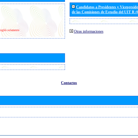
Candidatos a Presidentes y Vicepresid
de las Comisiones de Estudio del UIT R 
Inglés solamente
Otras informaciones
Contactos