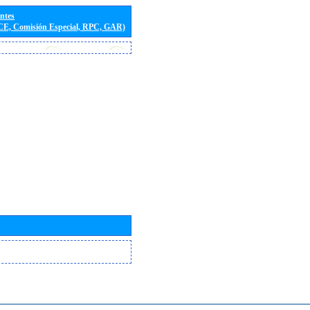
entes
(CE, Comisión Especial, RPC, GAR)