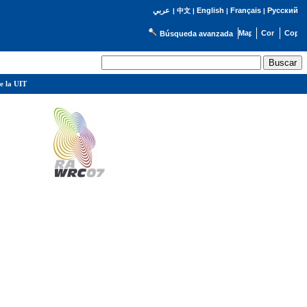
English
Français
Русский
عربي
|
中文
|
|
|
Búsqueda avanzada
e la UIT