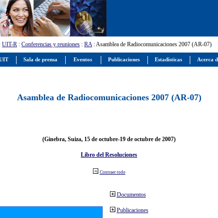
:
UIT-R
:
Conferencias y reuniones
:
RA
: Asamblea de Radiocomunicaciones 2007 (AR-07)
 UIT
Sala de prensa
Eventos
Publicaciones
Estadísticas
Acerca d
Asamblea de Radiocomunicaciones 2007 (AR-07)
(Ginebra, Suiza, 15 de octubre-19 de octubre de 2007)
Libro del Resoluciones
Contraer todo
Documentos
Publicaciones