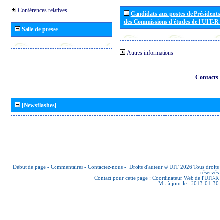
Conférences relatives
Candidats aux postes de Présidents 
des Commissions d'études de l'UIT-R
Salle de presse
Autres informations
Contacts
[Newsflashes]
Début de page
-
Commentaires
-
Contactez-nous
-
Droits d'auteur © UIT 2026
Tous droits
réservés
Contact pour cette page :
Coordinateur Web de l'UIT-R
Mis à jour le : 2013-01-30