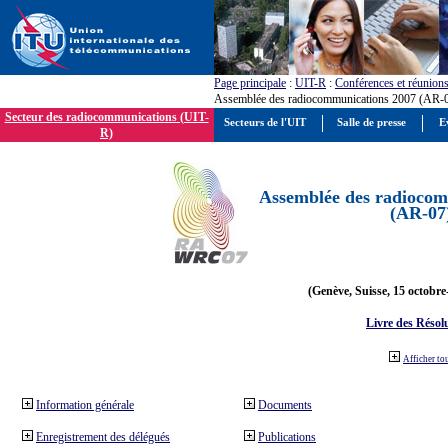
Page principale
:
UIT-R
:
Conférences et réunion
Assemblée des radiocommunications 2007 (AR-
Secteur des radiocommunications (UIT-
Secteurs de l'UIT
Salle de presse
E
R)
Assemblée des radiocom
(AR-07
(Genève, Suisse, 15 octobre
Livre des Résol
Afficher to
Information générale
Documents
Enregistrement des délégués
Publications