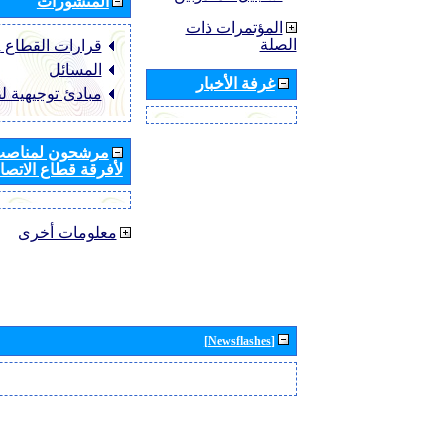
المنشورات
المؤتمرات ذات
الصلة
قرارات القطاع ‏ITU-R
المسائل
غرفة الأخبار
مبادئ توجيهية ل
مرشحون لمناصب 
لأفرقة قطاع الاتصال
معلومات أخرى
[Newsflashes]