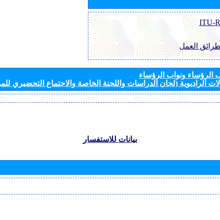
طرائق العمل
الرؤساء ونواب الرؤساء
ات الراديوية (لجان الدراسات واللجنة الخاصة والاجتماع التحضيري للمؤ
بيانات للاستفسار