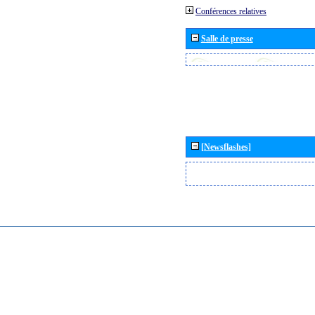
Conférences relatives
Salle de presse
[Newsflashes]