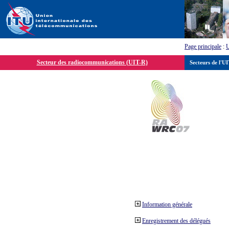
Page principale
:
Secteur des radiocommunications (UIT-R)
Secteurs de l'U
Information générale
Enregistrement des délégués