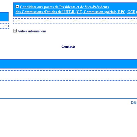
Candidats aux postes de Présidents et de Vice-Présidents
des Commissions d'études de l'UIT-R (CE, Commission spéciale, RPC, GCR)
Autres informations
Contacts
Déb