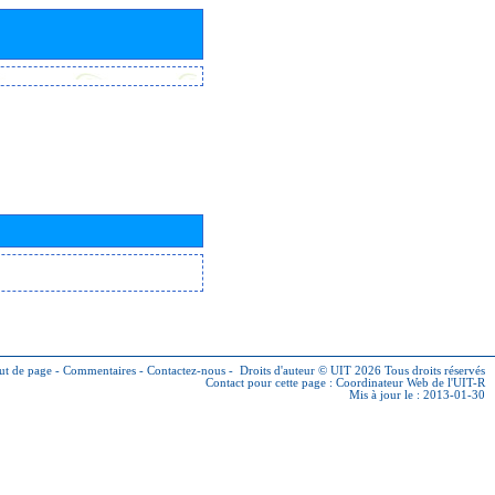
ut de page
-
Commentaires
-
Contactez-nous
-
Droits d'auteur © UIT 2026
Tous droits réservés
Contact pour cette page :
Coordinateur Web de l'UIT-R
Mis à jour le : 2013-01-30