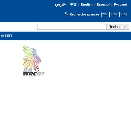
عربي
English
Español
Русский
|
中文
|
|
|
Recherche avancée
 de l'UIT