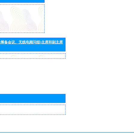
会筹备会议、无线电顾问组)主席和副主席