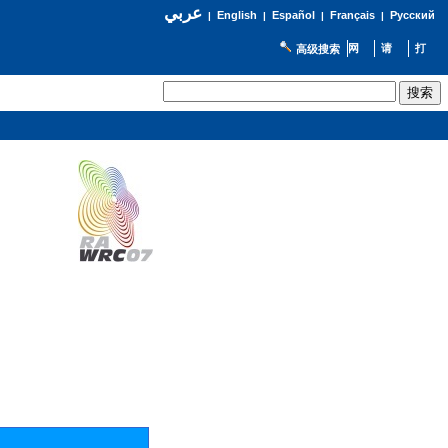
عربي
English
Español
Français
Русский
|
|
|
|
高级搜索