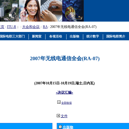
主页
:
ITU-R
； :
大会和会议
; :
RA
: 2007年无线电通信全会(RA-07)
国际电联三大部门
新闻室
各项活动
出版物
统计数字
国际电联简介
2007年无线电通信全会(RA-07)
(2007年10月15日-10月19日,瑞士,日内瓦)
«决议汇编»
全部收缩
文件
出版物