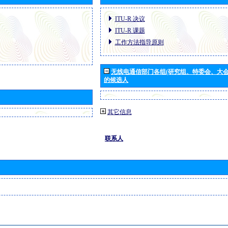
ITU-R 决议
ITU-R 课题
工作方法指导原则
无线电通信部门各组(研究组、特委会、大
的候选人
其它信息
联系人