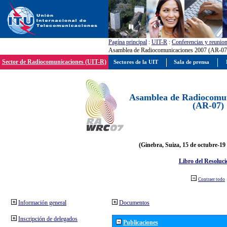
Pagína principal
:
UIT-R
:
Conferencias y reunio
Asamblea de Radiocomunicaciones 2007 (AR-07
Sector de Radiocomunicaciones (UIT-R)
Sectores de la UIT
Sala de prensa
Asamblea de Radiocomun
(AR-07)
(Ginebra, Suiza, 15 de octubre-19
Libro del Resoluci
Contraer todo
Información general
Documentos
Inscripción de delegados
Publicaciones