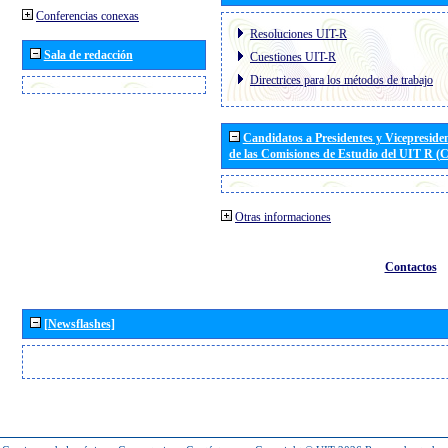
Conferencias conexas
Resoluciones UIT-R
Sala de redacción
Cuestiones UIT-R
Directrices para los métodos de trabajo
Candidatos a Presidentes y Vicepreside
de las Comisiones de Estudio del UIT R 
Otras informaciones
Contactos
[Newsflashes]