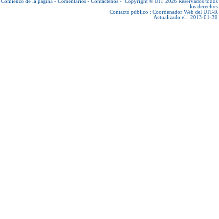
Comienzo de la página
-
Comentarios
-
Contáctenos
-
Copyright © UIT 2026
Reservados todos
los derechos
Contacto público :
Coordenador Web del UIT-R
Actualizado el : 2013-01-30