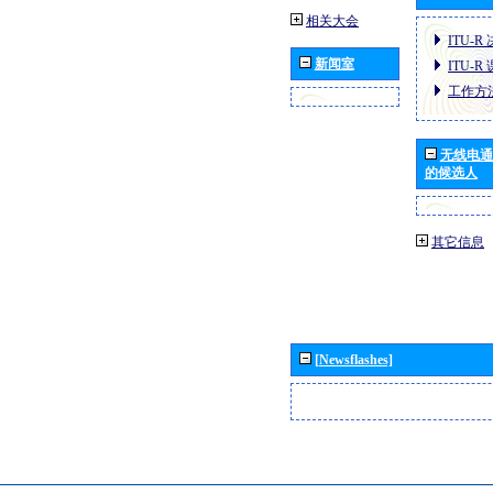
相关大会
ITU-R
新闻室
ITU-R
工作方
无线电通
的候选人
其它信息
[Newsflashes]