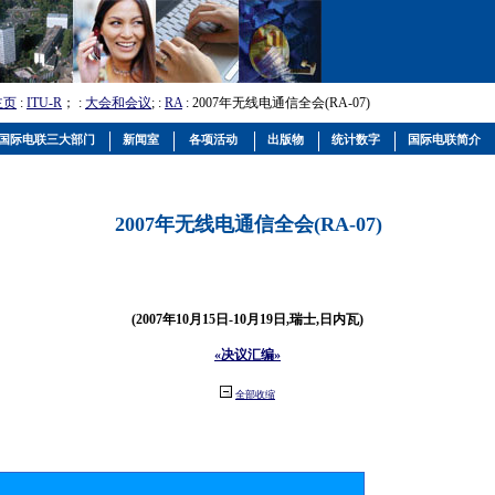
主页
:
ITU-R
； :
大会和会议
; :
RA
: 2007年无线电通信全会(RA-07)
国际电联三大部门
新闻室
各项活动
出版物
统计数字
国际电联简介
2007年无线电通信全会(RA-07)
(2007年10月15日-10月19日,瑞士,日内瓦)
«决议汇编»
全部收缩