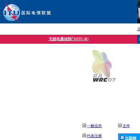
无线电通信部门(ITU-R)
一般信息
文件
代表注册
出版物