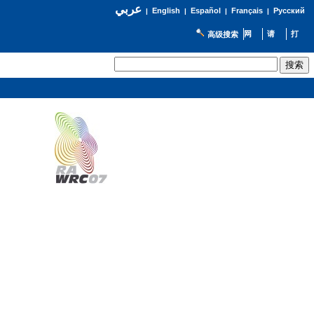
عربي
English
Español
Français
Русский
|
|
|
|
高级搜索