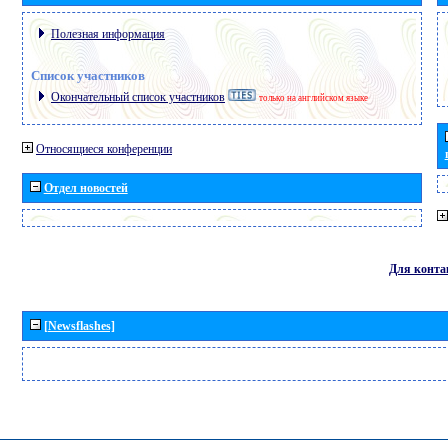
Полезная информация
Список участников
Окончательный список участников
только на английском языке
Относящиеся конференции
Отдел новостей
Для конта
[Newsflashes]