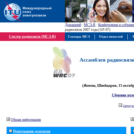
Домашний
:
МСЭ-R
:
Конференции и собрани
радиосвязи 2007 года (АР-07)
Сектор радиосвязи (МСЭ-R)
Секторы МСЭ
Отдел новостей
М
Ассамблея радиосвязи 
(Женева, Швейцария, 15 октября
Сборник рез
Свернуть
Общая информация
Регистрация делегатов