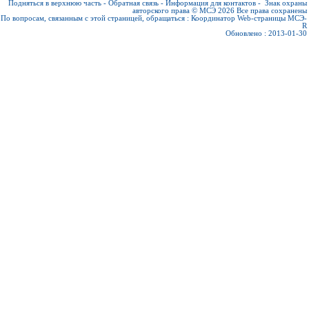
Подняться в верхнюю часть
-
Обратная связь
-
Информация для контактов
-
Знак охраны
авторского права © МСЭ 2026
Все права сохранены
По вопросам, связанным с этой страницей, обращаться :
Координатор Web-страницы МСЭ-
R
Обновлено : 2013-01-30