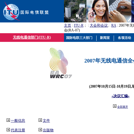
主页
:
ITU-R
； :
大会和会议
; :
RA
: 2007
会(RA-07)
无线电通信部门(ITU-R)
国际电联三大部门
新闻室
各项活动
2007年无线电通信全会(
(2007年10月15日-10月19日
«决议汇编»
全部展开
一般信息
文件
代表注册
出版物