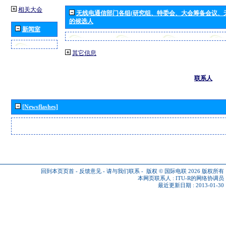
相关大会
无线电通信部门各组(研究组、特委会、大会筹备会议、
的候选人
新闻室
其它信息
联系人
[Newsflashes]
回到本页页首
-
反馈意见
-
请与我们联系
-
版权 © 国际电联 2026
版权所有
本网页联系人 :
ITU-R的网络协调员
最近更新日期 : 2013-01-30