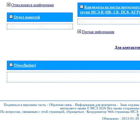
Относящиеся конференции
Кандидаты на посты председател
групп МСЭ-R (ИК, СК, ПСК, КГР)
Отдел новостей
Прочая информация
Для контакто
[Newsflashes]
Подняться в верхнюю часть
-
Обратная связь
-
Информация для контактов
-
Знак охраны
авторского права © МСЭ 2026
Все права сохранены
По вопросам, связанным с этой страницей, обращаться :
Координатор Web-страницы МСЭ-
R
Обновлено : 2013-01-30