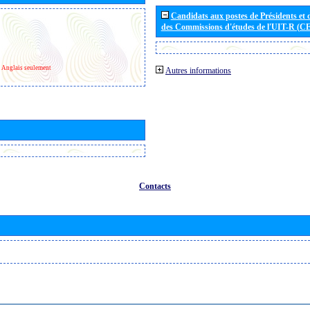
Candidats aux postes de Présidents et 
des Commissions d'études de l'UIT-R (C
Anglais seulement
Autres informations
Contacts