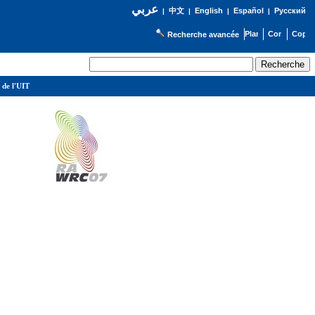
عربي
English
Español
Русский
|
中文
|
|
|
Recherche avancée
 de l'UIT