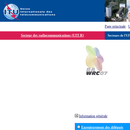
Page principale
:
Secteur des radiocommunications (UIT-R)
Secteurs de l'U
Information générale
Enregistrement des délégués