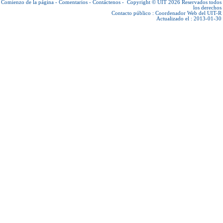
Comienzo de la página
-
Comentarios
-
Contáctenos
-
Copyright © UIT 2026
Reservados todos
los derechos
Contacto público :
Coordenador Web del UIT-R
Actualizado el : 2013-01-30