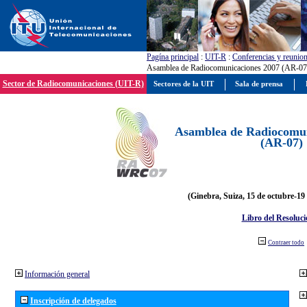
Pagína principal
:
UIT-R
:
Conferencias y reunio
Asamblea de Radiocomunicaciones 2007 (AR-07
Sector de Radiocomunicaciones (UIT-R)
Sectores de la UIT
Sala de prensa
Asamblea de Radiocomun
(AR-07)
(Ginebra, Suiza, 15 de octubre-19
Libro del Resoluci
Contraer todo
Información general
Inscripción de delegados