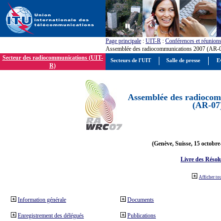
Page principale
:
UIT-R
:
Conférences et réunion
Assemblée des radiocommunications 2007 (AR-
Secteur des radiocommunications (UIT-
Secteurs de l'UIT
Salle de presse
E
R)
Assemblée des radiocom
(AR-07
(Genève, Suisse, 15 octobre
Livre des Résol
Afficher to
Information générale
Documents
Enregistrement des délégués
Publications