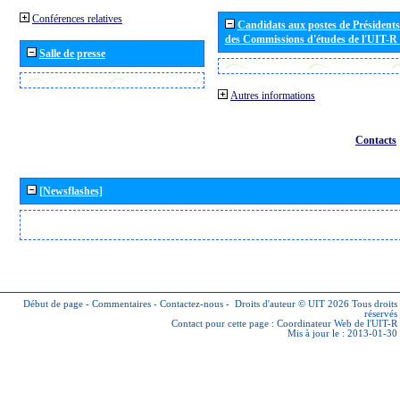
Conférences relatives
Candidats aux postes de Présidents 
des Commissions d'études de l'UIT-R
Salle de presse
Autres informations
Contacts
[Newsflashes]
Début de page
-
Commentaires
-
Contactez-nous
-
Droits d'auteur © UIT 2026
Tous droits
réservés
Contact pour cette page :
Coordinateur Web de l'UIT-R
Mis à jour le : 2013-01-30