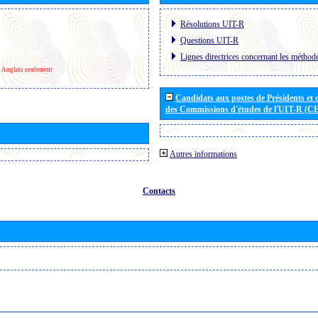
Résolutions UIT-R
Questions UIT-R
Lignes directrices concernant les méthode
Anglais seulement
Candidats aux postes de Présidents et 
des Commissions d'études de l'UIT-R (C
Autres informations
Contacts