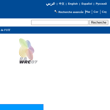
عربي
English
Español
Русский
|
中文
|
|
|
Recherche avancée
 de l'UIT