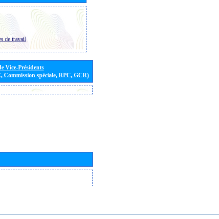
s de travail
de Vice-Présidents
E, Commission spéciale, RPC, GCR)