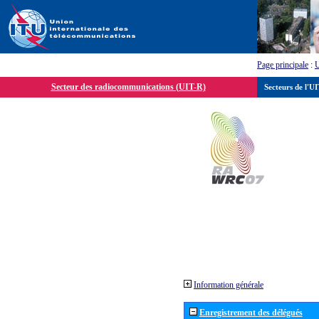
Page principale
:
Secteur des radiocommunications (UIT-R)
Secteurs de l'U
Information générale
Enregistrement des délégués