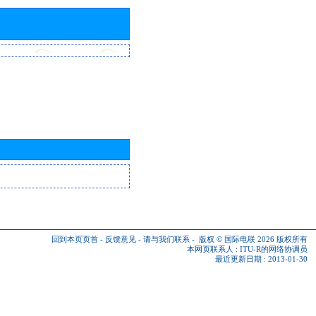
回到本页页首
-
反馈意见
-
请与我们联系
-
版权 © 国际电联 2026
版权所有
本网页联系人 :
ITU-R的网络协调员
最近更新日期 : 2013-01-30