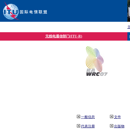
无线电通信部门(ITU-R)
一般信息
文件
代表注册
出版物