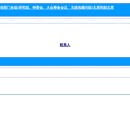
信部门各组(研究组、特委会、大会筹备会议、无线电顾问组)主席和副主席
联系人