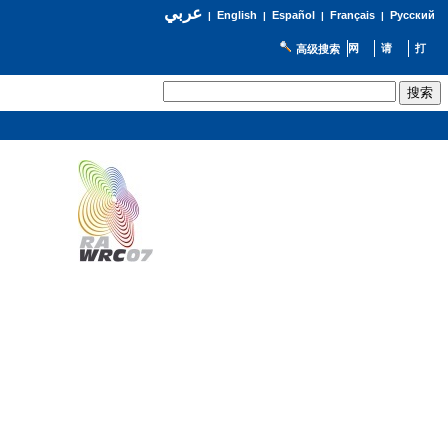
عربي
English
Español
Français
Русский
|
|
|
|
高级搜索