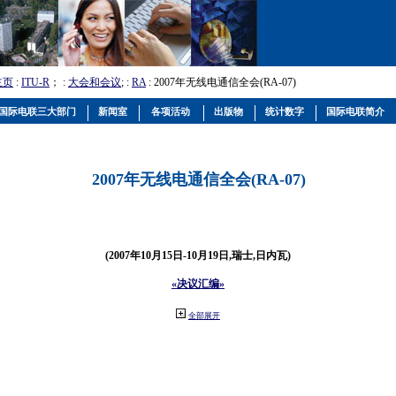
主页
:
ITU-R
； :
大会和会议
; :
RA
: 2007年无线电通信全会(RA-07)
国际电联三大部门
新闻室
各项活动
出版物
统计数字
国际电联简介
2007年无线电通信全会(RA-07)
(2007年10月15日-10月19日,瑞士,日内瓦)
«决议汇编»
全部展开