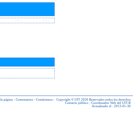
la página
-
Comentarios
-
Contáctenos
-
Copyright © UIT 2026
Reservados todos los derechos
Contacto público :
Coordenador Web del UIT-R
Actualizado el : 2013-01-30