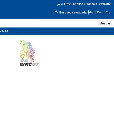
English
Français
Русский
عربي
|
中文
|
|
|
Búsqueda avanzada
e la UIT