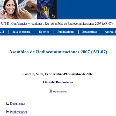
:
UIT-R
:
Conferencias y reuniones
:
RA
: Asamblea de Radiocomunicaciones 2007 (AR-07)
 UIT
Sala de prensa
Eventos
Publicaciones
Estadísticas
Acerca d
Asamblea de Radiocomunicaciones 2007 (AR-07)
(Ginebra, Suiza, 15 de octubre-19 de octubre de 2007)
Libro del Resoluciones
Expandir todo
Documentos
Publicaciones