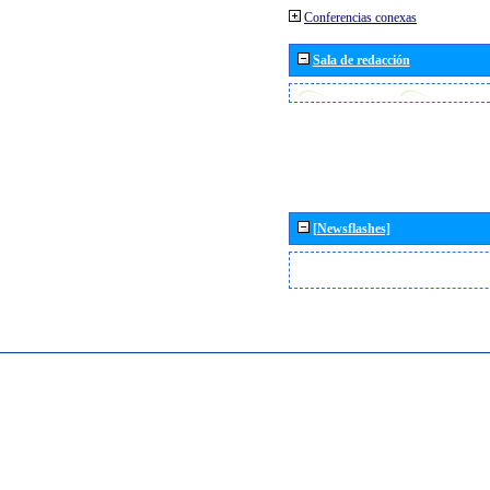
Conferencias conexas
Sala de redacción
[Newsflashes]