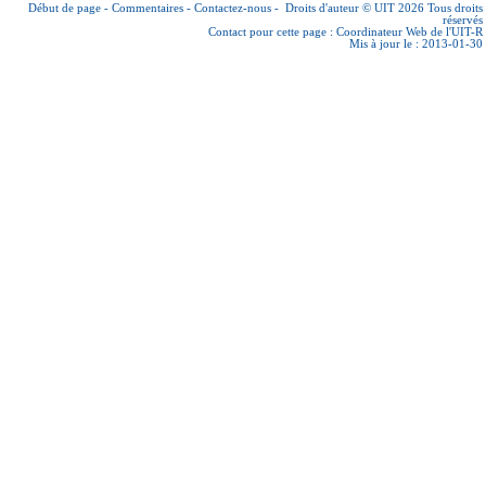
Début de page
-
Commentaires
-
Contactez-nous
-
Droits d'auteur © UIT 2026
Tous droits
réservés
Contact pour cette page :
Coordinateur Web de l'UIT-R
Mis à jour le : 2013-01-30