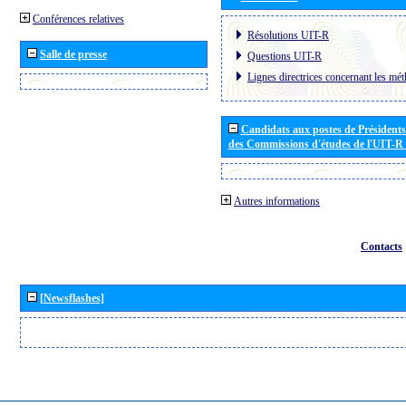
Conférences relatives
Résolutions UIT-R
Salle de presse
Questions UIT-R
Lignes directrices concernant les mét
Candidats aux postes de Présidents 
des Commissions d'études de l'UIT-R
Autres informations
Contacts
[Newsflashes]