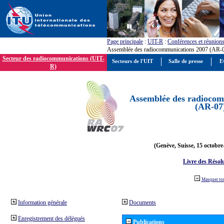
Page principale
:
UIT-R
:
Conférences et réunion
Assemblée des radiocommunications 2007 (AR-
Secteur des radiocommunications (UIT-
Secteurs de l'UIT
Salle de presse
E
R)
Assemblée des radiocom
(AR-07
(Genève, Suisse, 15 octobre
Livre des Résol
Masquer to
Information générale
Documents
Enregistrement des délégués
Publications