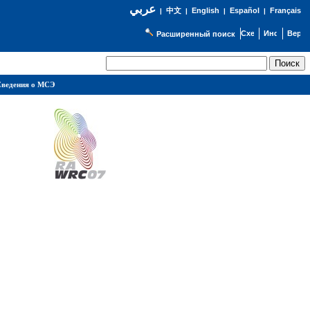
عربي
English
Español
Français
|
中文
|
|
|
Расширенный поиск
ведения о МСЭ