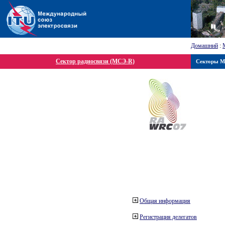
Домашний
:
Сектор радиосвязи (МСЭ-R)
Секторы 
Общая информация
Регистрация делегатов