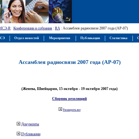
МСЭ-R
:
Конференции и собрания
:
RA
: Ассамблея радиосвязи 2007 года (АР-07)
МСЭ
Отдел новостей
Мероприятия
Публикации
Статистика
С
Ассамблея радиосвязи 2007 года (АР-07)
(Женева, Швейцария, 15 октября - 19 октября 2007 года)
Сборник резолюций
Расширить все
Документы
Публикации