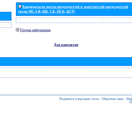
Кандидаты на посты председателей и заместителей председателей
групп МСЭ-R (ИК, СК, ПСК, КГР)
Прочая информация
Для контактов
Подняться в верхнюю часть
-
Обратная связь
-
Инф
П