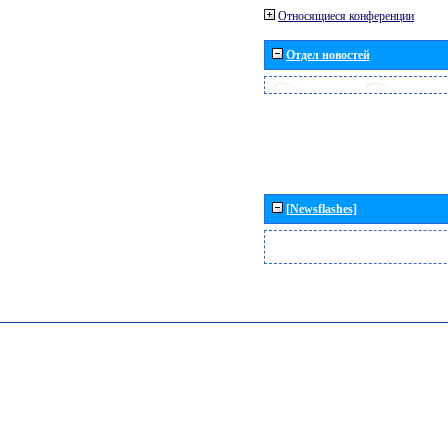
Относящиеся конференции
Отдел новостей
[Newsflashes]