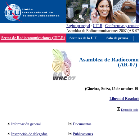
Pagína principal
:
UIT-R
:
Conferencias y reunio
Asamblea de Radiocomunicaciones 2007 (AR-07
Sector de Radiocomunicaciones (UIT-R)
Sectores de la UIT
Sala de prensa
Asamblea de Radiocomun
(AR-07)
(Ginebra, Suiza, 15 de octubre-19
Libro del Resoluci
Expandir todo
Información general
Documentos
Inscripción de delegados
Publicaciones