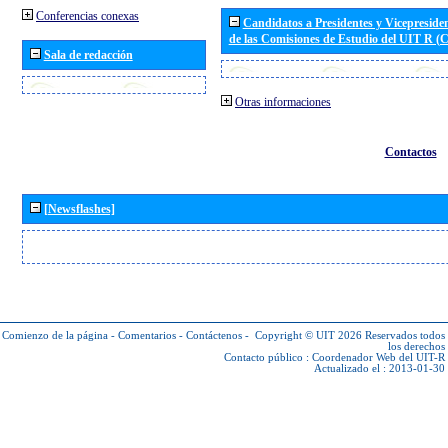
Conferencias conexas
Candidatos a Presidentes y Vicepreside
de las Comisiones de Estudio del UIT R 
Sala de redacción
Otras informaciones
Contactos
[Newsflashes]
Comienzo de la página
-
Comentarios
-
Contáctenos
-
Copyright © UIT 2026
Reservados todos
los derechos
Contacto público :
Coordenador Web del UIT-R
Actualizado el : 2013-01-30