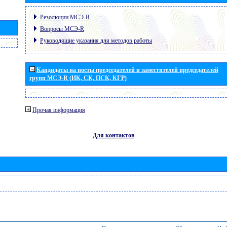
Резолюции МСЭ-R
Вопросы МСЭ-R
Руководящие указания для методов работы
Кандидаты на посты председателей и заместителей председателей
групп МСЭ-R (ИК, СК, ПСК, КГР)
Прочая информация
Для контактов