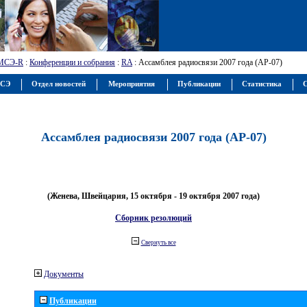
МСЭ-R
:
Конференции и собрания
:
RA
: Ассамблея радиосвязи 2007 года (АР-07)
МСЭ
Отдел новостей
Мероприятия
Публикации
Статистика
С
Ассамблея радиосвязи 2007 года (АР-07)
(Женева, Швейцария, 15 октября - 19 октября 2007 года)
Сборник резолюций
Свернуть все
Документы
Публикации