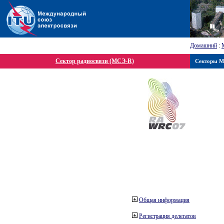
Домашний
:
Сектор радиосвязи (МСЭ-R)
Секторы 
Общая информация
Регистрация делегатов