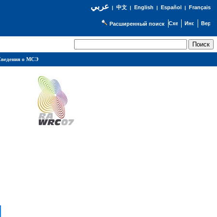
عربي
English
Español
Français
|
中文
|
|
|
Расширенный поиск
ведения о МСЭ