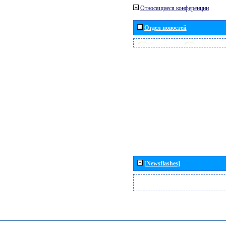
Относящиеся конференции
Отдел новостей
[Newsflashes]