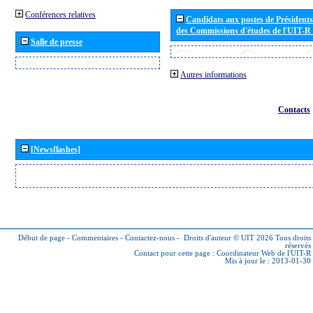
Conférences relatives
Candidats aux postes de Présidents 
des Commissions d'études de l'UIT-R
Salle de presse
Autres informations
Contacts
[Newsflashes]
Début de page
-
Commentaires
-
Contactez-nous
-
Droits d'auteur © UIT 2026
Tous droits
réservés
Contact pour cette page :
Coordinateur Web de l'UIT-R
Mis à jour le : 2013-01-30