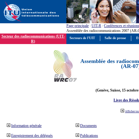
Page principale
:
UIT-R
:
Conférences et réunion
Assemblée des radiocommunications 2007 (AR-
Secteur des radiocommunications (UIT-
Secteurs de l'UIT
Salle de presse
E
R)
Assemblée des radiocom
(AR-07
(Genève, Suisse, 15 octobre
Livre des Résol
Afficher to
Information générale
Documents
Enregistrement des délégués
Publications