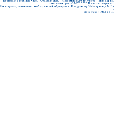
Подняться в верхнюю часть
-
Обратная связь
-
Информация для контактов
-
Знак охраны
авторского права © МСЭ 2026
Все права сохранены
По вопросам, связанным с этой страницей, обращаться :
Координатор Web-страницы МСЭ-
R
Обновлено : 2013-01-30