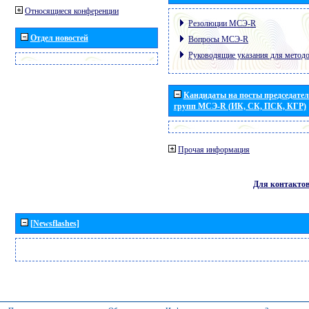
Относящиеся конференции
Резолюции МСЭ-R
Отдел новостей
Вопросы МСЭ-R
Руководящие указания для метод
Кандидаты на посты председател
групп МСЭ-R (ИК, СК, ПСК, КГР)
Прочая информация
Для контакто
[Newsflashes]